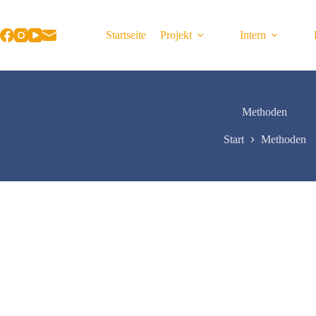
Zum
Inhalt
springen
Startseite
Projekt
Intern
Methoden
Start
Methoden